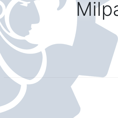
Milpa