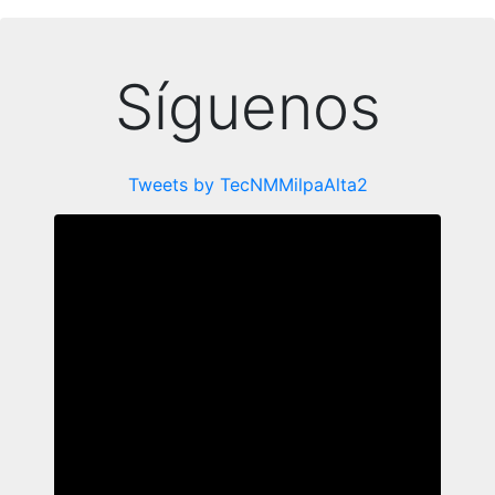
Síguenos
Tweets by TecNMMilpaAlta2